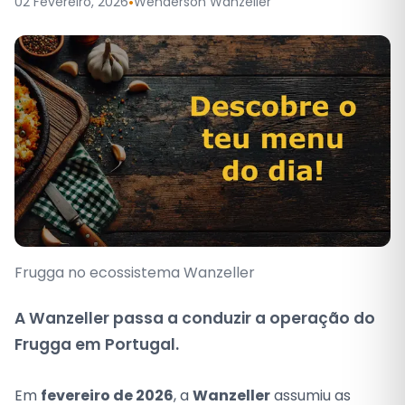
•
02 Fevereiro, 2026
Wenderson Wanzeller
Frugga no ecossistema Wanzeller
A Wanzeller passa a conduzir a operação do
Frugga em Portugal.
Conteúdo da notícia
Em
fevereiro de 2026
, a
Wanzeller
assumiu as